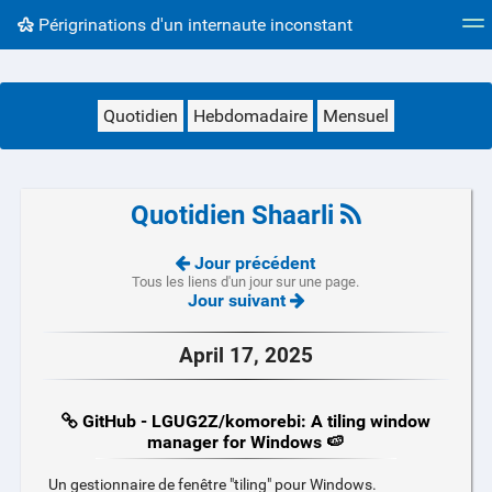
Périgrinations d'un internaute inconstant
Nuage de tags
Mur d'images
Quotidien
Flux RS
Quotidien
Hebdomadaire
Mensuel
Quotidien Shaarli
Jour précédent
Tous les liens d'un jour sur une page.
Jour suivant
April 17, 2025
GitHub - LGUG2Z/komorebi: A tiling window
manager for Windows 🍉
Un gestionnaire de fenêtre "tiling" pour Windows.