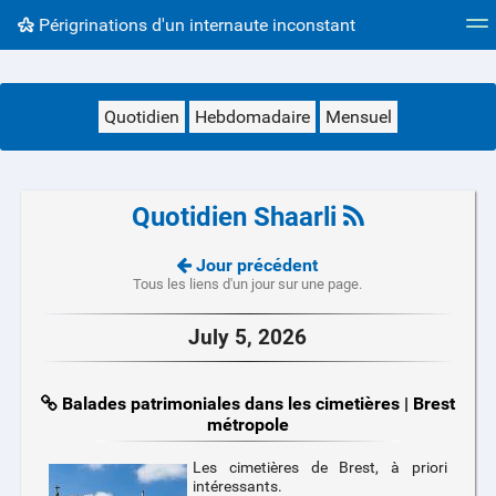
Périgrinations d'un internaute inconstant
Nuage de tags
Mur d'images
Quotidien
Flux RS
Quotidien
Hebdomadaire
Mensuel
Quotidien Shaarli
Jour précédent
Tous les liens d'un jour sur une page.
July 5, 2026
Balades patrimoniales dans les cimetières | Brest
métropole
Les cimetières de Brest, à priori
intéressants.