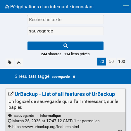
Périgrinations d'un internaute inconstant
Nuage de tags
Mur d'images
Quotidien
Flux RS
Type 1 or more
characters for
results.
244
shaares ·
114
liens privés
20
50
100
3 résultats taggé
sauvegarde
UrBackup - List of all features of UrBackup
Un logiciel de sauvegarde qui a l'air intéressant, sur le
papier.
sauvegarde
·
informatique
March 25, 2026 at 17:47:12 GMT+1 * ·
permalien
https://www.urbackup.org/features.html