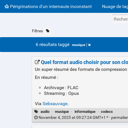
Périgrinations d'un internaute inconstant
Nuage de ta
Filtres
6 résultats taggé
musique
Quel format audio choisir pour son cl
Un super résumé des formats de compression 
En résumé :
Archivage : FLAC
Streaming : Opus
Via
Sebsauvage
.
audio
·
musique
·
informatique
·
codecs
November 4, 2025 at 09:27:24 GMT+1 * ·
permalie