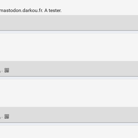
astodon.darkou.fr. A tester.
n
·
n
·