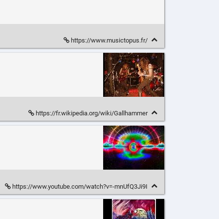
https://www.musictopus.fr/
https://fr.wikipedia.org/wiki/Gallhammer
https://www.youtube.com/watch?v=-mnUfQ3Ji9I