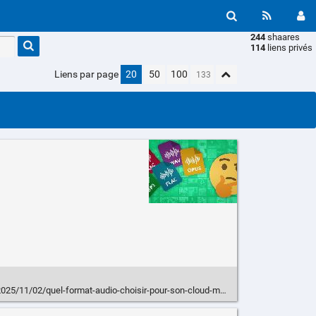
244
shaares
Type 1 or
114
liens privés
more
characters
Liens par page
20
50
100
for
results.
2025/11/02/quel-format-audio-choisir-pour-son-cloud-musical/