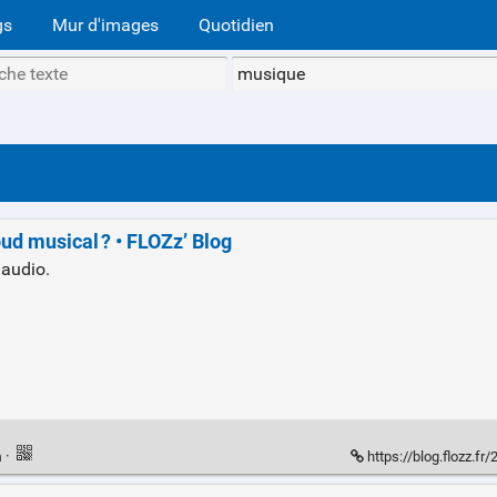
gs
Mur d'images
Quotidien
oud musical ? • FLOZzʼ Blog
audio.
n
·
https://blog.flozz.fr/