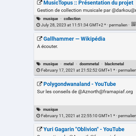
MusicTopus :: Présentation du projet
Gestion de collection musicale par @darkou@m
musique
·
collection
July 28, 2023 at 11:51:34 GMT+2 * ·
permalien
·
Gallhammer — Wikipédia
A écouter.
musique
·
metal
·
doommetal
·
blackmetal
February 17, 2021 at 21:52:52 GMT+1 * ·
permalie
Polygondwanaland - YouTube
Sur les conseils de @Aznorth@framapiaf.org
musique
February 11, 2021 at 22:55:10 GMT+1 * ·
permalie
Yuri Gagarin "Oblivion" - YouTube