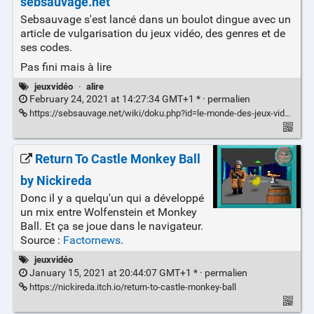
sebsauvage.net
Sebsauvage s'est lancé dans un boulot dingue avec un
article de vulgarisation du jeux vidéo, des genres et de
ses codes.
Pas fini mais à lire
jeuxvidéo
·
alire
February 24, 2021 at 14:27:34 GMT+1 * ·
permalien
https://sebsauvage.net/wiki/doku.php?id=le-monde-des-jeux-videos
Return To Castle Monkey Ball
by Nickireda
Donc il y a quelqu'un qui a développé
un mix entre Wolfenstein et Monkey
Ball. Et ça se joue dans le navigateur.
Source :
Factornews
.
jeuxvidéo
January 15, 2021 at 20:44:07 GMT+1 * ·
permalien
https://nickireda.itch.io/return-to-castle-monkey-ball