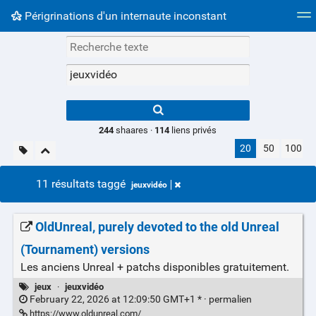
Périgrinations d'un internaute inconstant
Nuage de tags
Mur d'images
Quotidien
Flux RS
Type 1 or more
characters for
results.
244
shaares ·
114
liens privés
20
50
100
11 résultats taggé
jeuxvidéo
OldUnreal, purely devoted to the old Unreal
(Tournament) versions
Les anciens Unreal + patchs disponibles gratuitement.
jeux
·
jeuxvidéo
February 22, 2026 at 12:09:50 GMT+1 * ·
permalien
https://www.oldunreal.com/