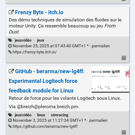
Frenzy Byte - itch.io
Des démo techniques de simulation des fluides sur le
moteur Unity. Ça ressemble beaucoup au jeu
From
Dust
.
jeuxvidéo
·
jeux
November 25, 2025 at 07:43:40 GMT+1 * ·
permalien
https://frenzy-byte.itch.io/
GitHub - berarma/new-lg4ff:
Experimental Logitech force
feedback module for Linux
Retour de force pour les volants Logitech sous Linux.
Via @breizh@pleroma.breizh.pm.
jeuxvidéo
·
linux
·
simracing
November 3, 2025 at 11:27:34 GMT+1 * ·
permalien
https://github.com/berarma/new-lg4ff