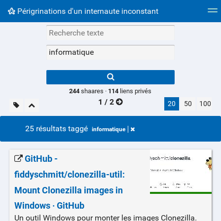
Périgrinations d'un internaute inconstant
Nuage de tags
Mur d'images
Quotidien
Flux RS
Type 1 or more
characters for
results.
244
shaares ·
114
liens privés
1 / 2
20
50
100
25 résultats taggé
informatique
GitHub -
fiddyschmitt/clonezilla-util:
Mount Clonezilla images in
Windows · GitHub
Un outil Windows pour monter les images Clonezilla.