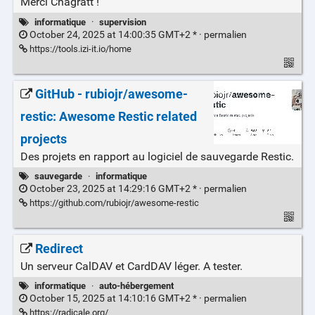
Merci Chagratt !
informatique
·
supervision
October 24, 2025 at 14:00:35 GMT+2 * ·
permalien
https://tools.izi-it.io/home
GitHub - rubiojr/awesome-
restic: Awesome Restic related
projects
Des projets en rapport au logiciel de sauvegarde Restic.
sauvegarde
·
informatique
October 23, 2025 at 14:29:16 GMT+2 * ·
permalien
https://github.com/rubiojr/awesome-restic
Redirect
Un serveur CalDAV et CardDAV léger. A tester.
informatique
·
auto-hébergement
October 15, 2025 at 14:10:16 GMT+2 * ·
permalien
https://radicale.org/