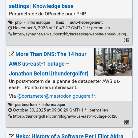
settings | Knowledge base
Paramétrage de OPcache pour PHP.
php
·
informatique
·
linux
·
auto-hébergement
November 3, 2025 at 10:47:27 GMT+1 * ·
permalien
https://synay.net/en/support/kb/increasing-website-speed-using-php-8-settings
More Than DNS: The 14 hour
AWS us-east-1 outage –
Jonathon Belotti [thundergolfer]
Un post-mortem de la panne de datacenter AWS us-
east-1. Pointu mais intéressant.
Via
@bortzmeter@mastodon.gougere.fr
.
postmortem
·
informatique
October 30, 2025 at 09:30:29 GMT+1 * ·
permalien
https://thundergolfer.com/blog/aws-us-east-1-outage-oct20
Neko: History of a Software Pet | Eliot Akira