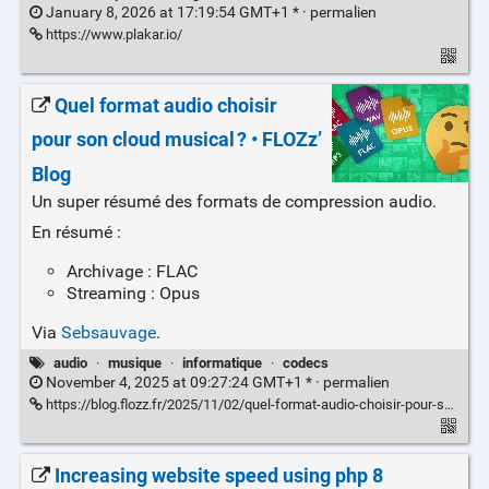
January 8, 2026 at 17:19:54 GMT+1 * ·
permalien
https://www.plakar.io/
Quel format audio choisir
pour son cloud musical ? • FLOZzʼ
Blog
Un super résumé des formats de compression audio.
En résumé :
Archivage : FLAC
Streaming : Opus
Via
Sebsauvage
.
audio
·
musique
·
informatique
·
codecs
November 4, 2025 at 09:27:24 GMT+1 * ·
permalien
https://blog.flozz.fr/2025/11/02/quel-format-audio-choisir-pour-son-cloud-musical/
Increasing website speed using php 8